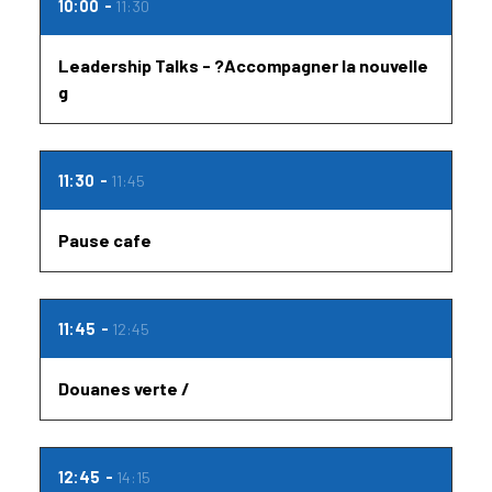
10:00
11:30
Leadership Talks - ?Accompagner la nouvelle
g
11:30
11:45
Pause cafe
11:45
12:45
Douanes verte /
12:45
14:15