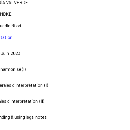
RÍA VALVERDE
LEMBKE
ddin Rizvi
ntation
 Juin 2023
harmonisé (I)
rales d'interprétation (I)
es d'interprétation (II)
ding & using legal notes