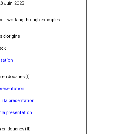
28 Juin 2023
tion - working through examples
s d'origine
eck
ntation
 en douanes (I)
 présentation
ir la présentation
r la présentation
 en douanes (II)