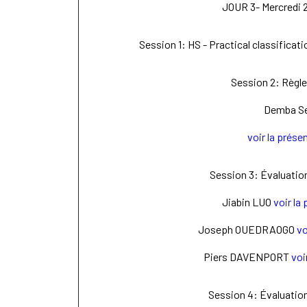
JOUR 3- Mercredi 
Session 1: HS - Practical classifica
Session 2: Règle
Demba S
voir la prése
Session 3: Évaluation
Jiabin LUO
voir la
Joseph OUEDRAOGO
vo
Piers DAVENPORT
voi
Session 4: Évaluation